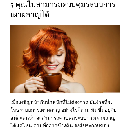
5 คุณไม่สามารถควบคุมระบบการ
เผาผลาญได้
เมื่อเผชิญหน้ากับน้ำหนักที่ไม่ต้องการ มันง่ายที่จะ
โทษระบบการเผาผลาญ อย่างไรก็ตาม มันขึ้นอยู่กับ
แต่ละคนว่า จะสามารถควบคุมระบบการเผาผลาญ
ได้แค่ไหน ตามที่กล่าวข้างต้น องค์ประกอบของ