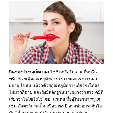
กินของว่างรสเผ็ด
แคปไซซิน
หรือโมเลกุลที่พบใน
พริก ช่วยเพิ่มอุณหภูมิของร่างกายและเร่งการเผา
ผลาญไขมัน แม้ว่าด้วยอุณหภูมิอย่างเดียวจะได้ผล
ไม่มากก็ตาม และยังมีหลักฐานบางอย่างว่าสารเคมีที่
เรียกว่าไอโซไธโอไซอะนาเตส ที่อยู่ในอาหารฉุนๆ
เช่น มัสตาร์ดรสเผ็ด หรือวาซาบิ อาจช่วยกระตุ้นไข
มันสีน้ำตาลและเร่งอัตราการเผาผลาญด้วย