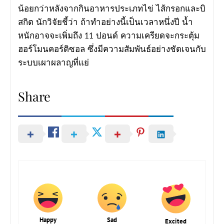
น้อยกว่าหลังจากกินอาหารประเภทไข่ ไส้กรอกและบิ
สกิต นักวิจัยชี้ว่า ถ้าทำอย่างนี้เป็นเวลาหนึ่งปี น้ำ
หนักอาจจะเพิ่มถึง 11 ปอนด์ ความเครียดจะกระตุ้ม
ฮอร์โมนคอร์ติซอล ซึ่งมีความสัมพันธ์อย่างชัดเจนกับ
ระบบเผาผลาญที่แย่
Share
Happy
Sad
Excited