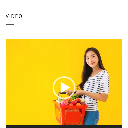
VIDEO
ตัว
เล่น
ไฟล์
วิดีโอ