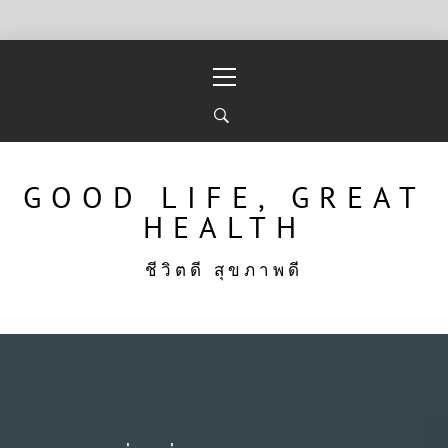
Skip
Primary
to
Menu
content
GOOD LIFE, GREAT
HEALTH
ชีวิตดี สุขภาพดี