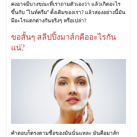
คงอาจมีบางขณะที่เราถามตัวเองว่า แล้วเกิดอะไร
ขึ้นกับ “ไนท์ครีม” ดั้งเดิมของเรา? แล้วสองอย่างนี้มัน
มีอะไรแตกต่างกันจริงๆ หรือเปล่า?
ขอสั้นๆ สลีปปิ้งมาส์กคืออะไรกัน
แน่?
คำตอบก็ตรงตามชื่อของมันนั่นแหละ มันคือมาส์ก